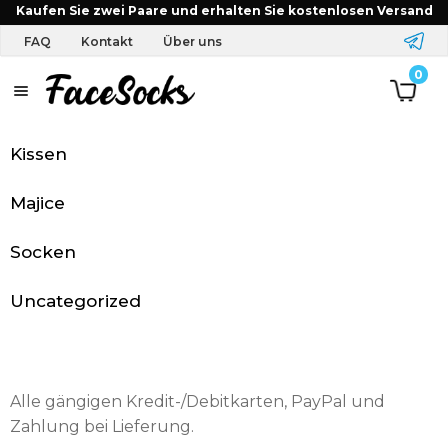
Startseite
FAQ
Welche Zahlungsarten akzeptieren
Kaufen Sie zwei Paare und erhalten Sie kostenlosen Versand
Sie?
FAQ
Kontakt
Über uns
0
S
Gift card
t
Kissen
a
Majice
r
t
Socken
s
Uncategorized
e
i
Alle gängigen Kredit-/Debitkarten, PayPal und
t
Zahlung bei Lieferung.