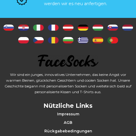
e
werden wir es neu anfertigen.
S
o
c
k
e
Wir sind ein junges, innovatives Unternehmen, das keine Angst vor
n
warmen Beinen, glücklichen Gesichtern und coolen Socken hat. Unsere
Geschichte begann mit personalisierten Socken und weitete sich bald auf
personalisierte Kissen und T-Shirts aus.
K
Nützliche Links
i
Impressum
s
AGB
s
Rückgabebedingungen