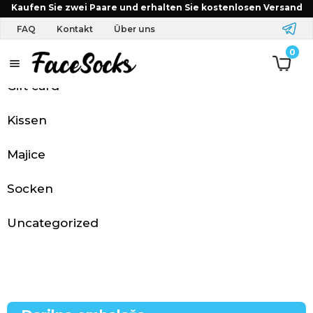
Startseite
Produkt Wähle die Größe
S
Kaufen Sie zwei Paare und erhalten Sie kostenlosen Versand
FAQ
Kontakt
Über uns
0
S
Gift card
t
a
Kissen
r
Majice
t
Socken
s
Uncategorized
e
i
t