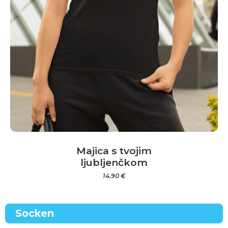
Majica s tvojim
ljubljenčkom
14.90
€
Dieses
Produkt
Socken
weist