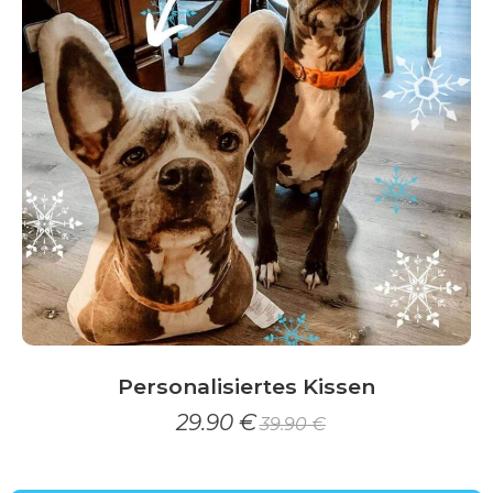
auf
der
Produktseite
gewählt
werden
Personalisiertes Kissen
29.90
€
39.90
€